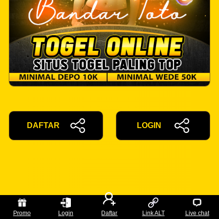
DAFTAR
LOGIN
Promo
Login
Daftar
Link ALT
Live chat